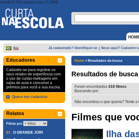
versão 0.700 session size: 0,19KB
HOM
Já cadastrado? Identifique-se
|
Novo aqui? Cadastre-s
Educadores
Home
>
Resultados da busca
Cadastre-se para registrar os
Resultados de busca
seus relatos de experiência com
o uso de curtas-metragens em
salas de aula e concorrer a
Foram encontrados
418
filmes
prêmios para você e sua escola.
Buscando por:
Quero me cadastrar
Não encontrou o que queria? Tente a 
Relatos
Filmes que voc
Filtrar por
Ilha da
01
O GRANDE JÚRI