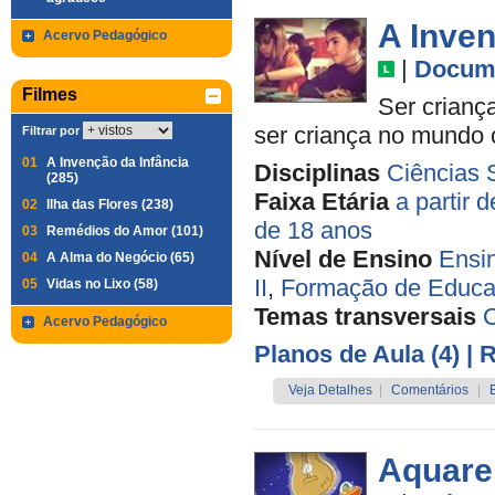
A Inven
Acervo Pedagógico
|
Docume
Filmes
Ser criança
ser criança no mundo
Filtrar por
01
A Invenção da Infância
Disciplinas
Ciências 
(285)
Faixa Etária
a partir 
02
Ilha das Flores (238)
de 18 anos
03
Remédios do Amor (101)
Nível de Ensino
Ensi
04
A Alma do Negócio (65)
II
,
Formação de Educa
05
Vidas no Lixo (58)
Temas transversais
C
Acervo Pedagógico
Planos de Aula (4)
| 
Veja Detalhes
|
Comentários
|
Aquare