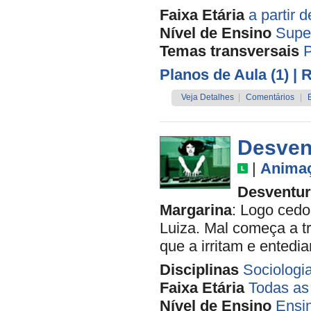
Faixa Etária
a partir 
Nível de Ensino
Supe
Temas transversais
P
Planos de Aula (1)
| 
Veja Detalhes
|
Comentários
|
Desvent
|
Anima
Desventur
Margarina
: Logo ced
Luiza. Mal começa a tr
que a irritam e entedi
Disciplinas
Sociologi
Faixa Etária
Todas as
Nível de Ensino
Ensi