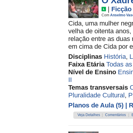
O Xadr
|
Ficção
Com
Anselmo Vas
Cida, uma mulher negr
velha de oitenta anos,
relação entre as duas
em cima de Cida por el
Disciplinas
História
,
L
Faixa Etária
Todas as
Nível de Ensino
Ensi
II
Temas transversais
C
Pluralidade Cultural
,
P
Planos de Aula (5)
| 
Veja Detalhes
|
Comentários
|