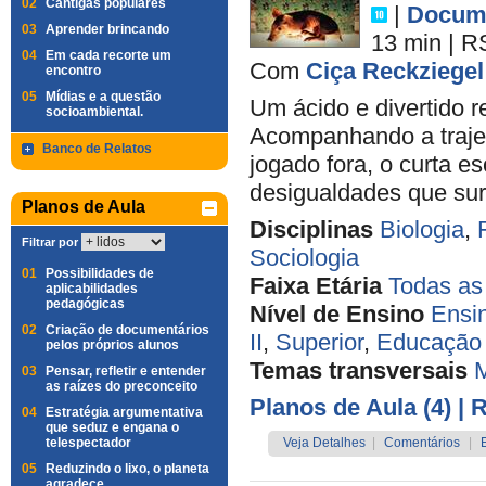
02
Cantigas populares
|
Docume
03
Aprender brincando
13 min
|
R
04
Em cada recorte um
Com
Ciça Reckziegel
encontro
05
Mídias e a questão
Um ácido e divertido 
socioambiental.
Acompanhando a trajet
Banco de Relatos
jogado fora, o curta e
desigualdades que sur
Planos de Aula
Disciplinas
Biologia
,
Filtrar por
Sociologia
01
Possibilidades de
Faixa Etária
Todas as
aplicabilidades
pedagógicas
Nível de Ensino
Ensi
02
Criação de documentários
II
,
Superior
,
Educação 
pelos próprios alunos
Temas transversais
M
03
Pensar, refletir e entender
as raízes do preconceito
Planos de Aula (4)
| 
04
Estratégia argumentativa
que seduz e engana o
telespectador
Veja Detalhes
|
Comentários
|
05
Reduzindo o lixo, o planeta
agradece