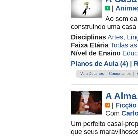
|
Anima
Ao som da 
construindo uma casa q
Disciplinas
Artes
,
Lín
Faixa Etária
Todas as
Nível de Ensino
Educa
Planos de Aula (4)
| 
Veja Detalhes
|
Comentários
|
A Alma
|
Ficção
Com
Carl
Um perfeito casal-prop
que seus maravilhoso