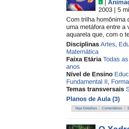
|
Anima
2003
| 5 m
Com trilha homônima de
uma metáfora entre a 
aquarela que, com o t
Disciplinas
Artes
,
Edu
Matemática
Faixa Etária
Todas as
anos
Nível de Ensino
Educa
Fundamental II
,
Forma
Temas transversais
Planos de Aula (3)
Veja Detalhes
|
Comentários
|