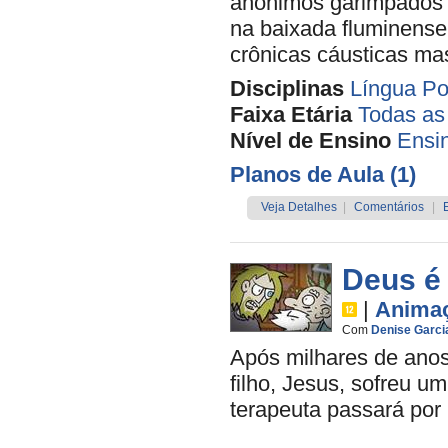
anônimos garimpados p
na baixada fluminense
crônicas cáusticas ma
Disciplinas
Língua Po
Faixa Etária
Todas as
Nível de Ensino
Ensi
Planos de Aula (1)
Veja Detalhes
|
Comentários
|
Deus é
|
Anima
Com
Denise Garci
Após milhares de ano
filho, Jesus, sofreu u
terapeuta passará por