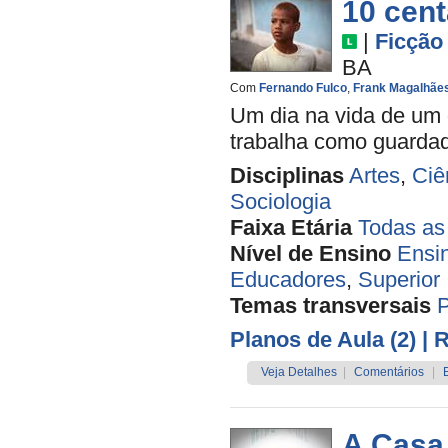
10 cen
|
Ficção
BA
Com
Fernando Fulco
,
Frank Magalhãe
Um dia na vida de um 
trabalha como guardado
Disciplinas
Artes
,
Ciê
Sociologia
Faixa Etária
Todas as
Nível de Ensino
Ensi
Educadores
,
Superior
Temas transversais
Planos de Aula (2)
| 
Veja Detalhes
|
Comentários
|
A Casa