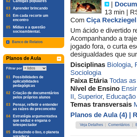
02
Cantigas populares
|
Docume
03
Aprender brincando
13 min
|
R
04
Em cada recorte um
Com
Ciça Reckziegel
encontro
05
Mídias e a questão
Um ácido e divertido 
socioambiental.
Acompanhando a trajet
Banco de Relatos
jogado fora, o curta e
desigualdades que sur
Planos de Aula
Disciplinas
Biologia
,
Filtrar por
Sociologia
01
Possibilidades de
Faixa Etária
Todas as
aplicabilidades
pedagógicas
Nível de Ensino
Ensi
02
Criação de documentários
II
,
Superior
,
Educação 
pelos próprios alunos
Temas transversais
M
03
Pensar, refletir e entender
as raízes do preconceito
Planos de Aula (4)
| 
04
Estratégia argumentativa
que seduz e engana o
telespectador
Veja Detalhes
|
Comentários
|
05
Reduzindo o lixo, o planeta
agradece