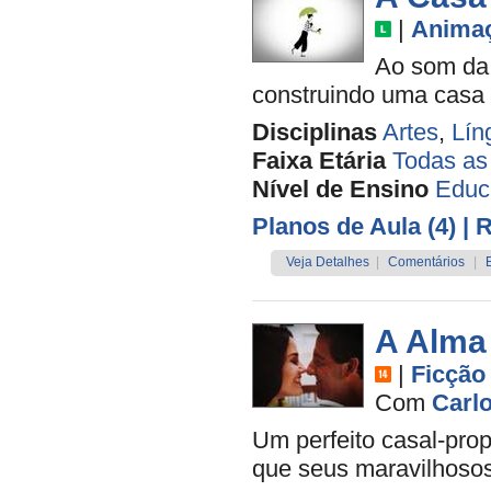
|
Anima
Ao som da 
construindo uma casa q
Disciplinas
Artes
,
Lín
Faixa Etária
Todas as
Nível de Ensino
Educa
Planos de Aula (4)
| 
Veja Detalhes
|
Comentários
|
A Alma
|
Ficção
Com
Carl
Um perfeito casal-prop
que seus maravilhoso