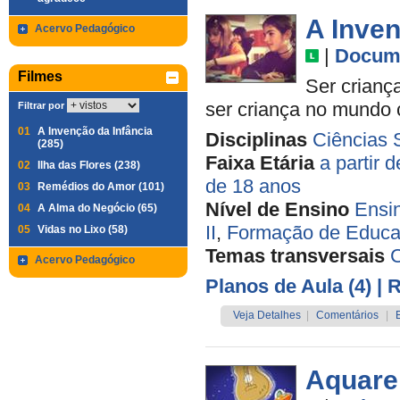
A Inven
Acervo Pedagógico
|
Docume
Filmes
Ser criança
ser criança no mundo
Filtrar por
01
A Invenção da Infância
Disciplinas
Ciências 
(285)
Faixa Etária
a partir 
02
Ilha das Flores (238)
de 18 anos
03
Remédios do Amor (101)
Nível de Ensino
Ensi
04
A Alma do Negócio (65)
II
,
Formação de Educa
05
Vidas no Lixo (58)
Temas transversais
C
Acervo Pedagógico
Planos de Aula (4)
| 
Veja Detalhes
|
Comentários
|
Aquare