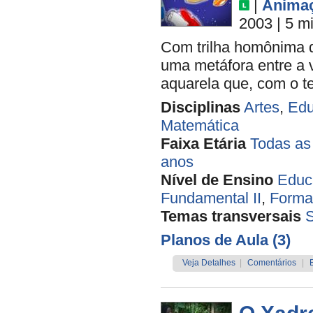
|
Anima
2003
| 5 m
Com trilha homônima de
uma metáfora entre a 
aquarela que, com o t
Disciplinas
Artes
,
Edu
Matemática
Faixa Etária
Todas as
anos
Nível de Ensino
Educa
Fundamental II
,
Forma
Temas transversais
Planos de Aula (3)
Veja Detalhes
|
Comentários
|