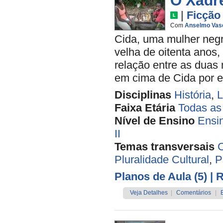
O Xadr
|
Ficção
Com
Anselmo Vas
Cida, uma mulher negr
velha de oitenta anos,
relação entre as duas
em cima de Cida por el
Disciplinas
História
,
L
Faixa Etária
Todas as
Nível de Ensino
Ensi
II
Temas transversais
C
Pluralidade Cultural
,
P
Planos de Aula (5)
| 
Veja Detalhes
|
Comentários
|