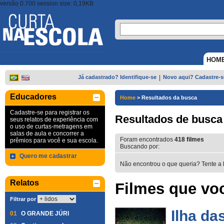
versão 0.700 session size: 0,19KB
HOM
Já cadastrado? Identifique-se
|
Novo aqui? Cadastre-s
Educadores
Home
>
Resultados da busca
Cadastre-se para registrar os
Resultados de busca
seus relatos de experiência com
o uso de curtas-metragens em
salas de aula e concorrer a
Foram encontrados
418
filmes
prêmios para você e sua escola.
Buscando por:
Quero me cadastrar
Não encontrou o que queria? Tente a 
Relatos
Filmes que voc
Filtrar por
Ilha da
01
O GRANDE JÚRI