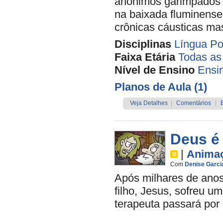
anônimos garimpados p
na baixada fluminense
crônicas cáusticas ma
Disciplinas
Língua Po
Faixa Etária
Todas as
Nível de Ensino
Ensi
Planos de Aula (1)
Veja Detalhes
|
Comentários
|
Deus é
|
Anima
Com
Denise Garci
Após milhares de ano
filho, Jesus, sofreu u
terapeuta passará por