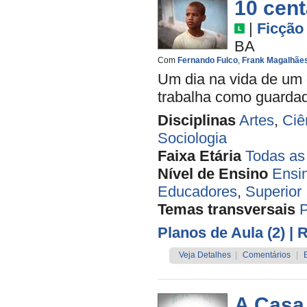
10 cen
|
Ficção
BA
Com
Fernando Fulco
,
Frank Magalhãe
Um dia na vida de um 
trabalha como guardado
Disciplinas
Artes
,
Ciê
Sociologia
Faixa Etária
Todas as
Nível de Ensino
Ensi
Educadores
,
Superior
Temas transversais
Planos de Aula (2)
| 
Veja Detalhes
|
Comentários
|
A Casa