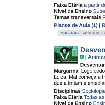
Faixa Etária
a partir 
Nível de Ensino
Supe
Temas transversais
P
Planos de Aula (1)
| 
Veja Detalhes
|
Comentários
|
Desvent
|
Anima
Desventur
Margarina
: Logo ced
Luiza. Mal começa a tr
que a irritam e entedi
Disciplinas
Sociologi
Faixa Etária
Todas as
Nível de Ensino
Ensi