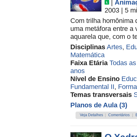
|
Anima
2003
| 5 m
Com trilha homônima de
uma metáfora entre a 
aquarela que, com o t
Disciplinas
Artes
,
Edu
Matemática
Faixa Etária
Todas as
anos
Nível de Ensino
Educa
Fundamental II
,
Forma
Temas transversais
Planos de Aula (3)
Veja Detalhes
|
Comentários
|