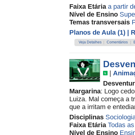
Faixa Etária
a partir 
Nível de Ensino
Supe
Temas transversais
P
Planos de Aula (1)
| 
Veja Detalhes
|
Comentários
|
Desvent
|
Anima
Desventur
Margarina
: Logo ced
Luiza. Mal começa a tr
que a irritam e entedi
Disciplinas
Sociologi
Faixa Etária
Todas as
Nível de Ensino
Ensi