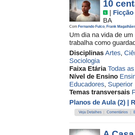
10 cen
|
Ficção
BA
Com
Fernando Fulco
,
Frank Magalhãe
Um dia na vida de um 
trabalha como guardado
Disciplinas
Artes
,
Ciê
Sociologia
Faixa Etária
Todas as
Nível de Ensino
Ensi
Educadores
,
Superior
Temas transversais
Planos de Aula (2)
| 
Veja Detalhes
|
Comentários
|
A Casa