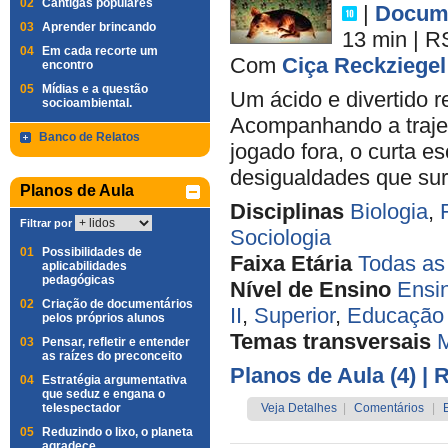
02
Cantigas populares
|
Docume
03
Aprender brincando
13 min
|
R
04
Em cada recorte um
Com
Ciça Reckziegel
encontro
05
Mídias e a questão
Um ácido e divertido 
socioambiental.
Acompanhando a trajet
Banco de Relatos
jogado fora, o curta e
desigualdades que sur
Planos de Aula
Disciplinas
Biologia
,
Filtrar por
Sociologia
01
Possibilidades de
Faixa Etária
Todas as
aplicabilidades
pedagógicas
Nível de Ensino
Ensi
02
Criação de documentários
II
,
Superior
,
Educação 
pelos próprios alunos
Temas transversais
M
03
Pensar, refletir e entender
as raízes do preconceito
Planos de Aula (4)
| 
04
Estratégia argumentativa
que seduz e engana o
telespectador
Veja Detalhes
|
Comentários
|
05
Reduzindo o lixo, o planeta
agradece