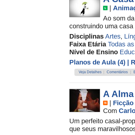
|
Anima
Ao som da 
construindo uma casa q
Disciplinas
Artes
,
Lín
Faixa Etária
Todas as
Nível de Ensino
Educa
Planos de Aula (4)
| 
Veja Detalhes
|
Comentários
|
A Alma
|
Ficção
Com
Carl
Um perfeito casal-prop
que seus maravilhoso