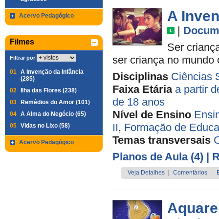
A Inven
Acervo Pedagógico
|
Docume
Filmes
Ser criança
ser criança no mundo
Filtrar por
01
A Invenção da Infância
Disciplinas
Ciências 
(285)
Faixa Etária
a partir 
02
Ilha das Flores (238)
de 18 anos
03
Remédios do Amor (101)
Nível de Ensino
Ensi
04
A Alma do Negócio (65)
II
,
Formação de Educa
05
Vidas no Lixo (58)
Temas transversais
C
Acervo Pedagógico
Planos de Aula (4)
| 
Veja Detalhes
|
Comentários
|
Aquare