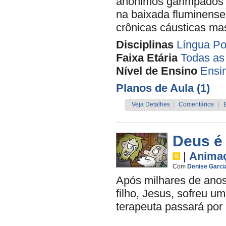
anônimos garimpados p
na baixada fluminense
crônicas cáusticas ma
Disciplinas
Língua Po
Faixa Etária
Todas as
Nível de Ensino
Ensi
Planos de Aula (1)
Veja Detalhes
|
Comentários
|
Deus é
|
Anima
Com
Denise Garci
Após milhares de ano
filho, Jesus, sofreu u
terapeuta passará por