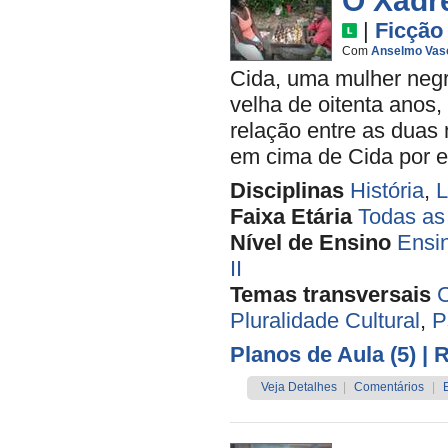
O Xadr
|
Ficção
Com
Anselmo Vas
Cida, uma mulher negr
velha de oitenta anos,
relação entre as duas
em cima de Cida por el
Disciplinas
História
,
L
Faixa Etária
Todas as
Nível de Ensino
Ensi
II
Temas transversais
C
Pluralidade Cultural
,
P
Planos de Aula (5)
| 
Veja Detalhes
|
Comentários
|