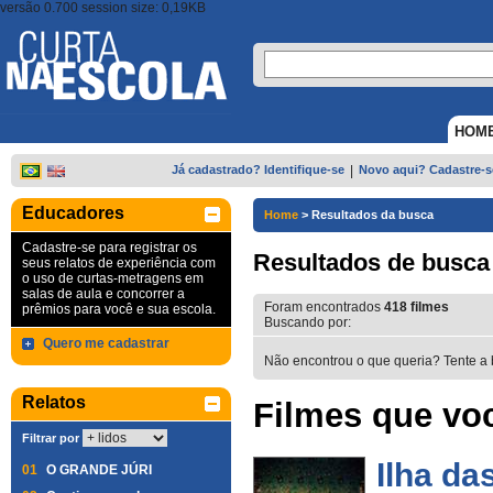
versão 0.700 session size: 0,19KB
HOM
Já cadastrado? Identifique-se
|
Novo aqui? Cadastre-s
Educadores
Home
>
Resultados da busca
Cadastre-se para registrar os
Resultados de busca
seus relatos de experiência com
o uso de curtas-metragens em
salas de aula e concorrer a
Foram encontrados
418
filmes
prêmios para você e sua escola.
Buscando por:
Quero me cadastrar
Não encontrou o que queria? Tente a 
Relatos
Filmes que voc
Filtrar por
Ilha da
01
O GRANDE JÚRI