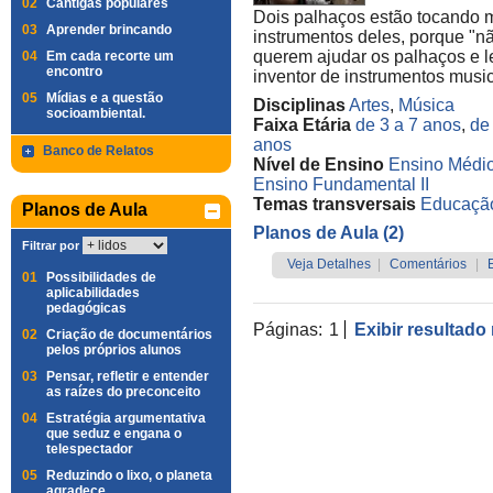
02
Cantigas populares
Dois palhaços estão tocando 
03
Aprender brincando
instrumentos deles, porque "n
querem ajudar os palhaços e l
04
Em cada recorte um
encontro
inventor de instrumentos musica
05
Mídias e a questão
Disciplinas
Artes
,
Música
socioambiental.
Faixa Etária
de 3 a 7 anos
,
de
anos
Banco de Relatos
Nível de Ensino
Ensino Médi
Ensino Fundamental II
Temas transversais
Educação
Planos de Aula
Planos de Aula (2)
Filtrar por
Veja Detalhes
|
Comentários
|
01
Possibilidades de
aplicabilidades
pedagógicas
Páginas:
1
Exibir resultado
02
Criação de documentários
pelos próprios alunos
03
Pensar, refletir e entender
as raízes do preconceito
04
Estratégia argumentativa
que seduz e engana o
telespectador
05
Reduzindo o lixo, o planeta
agradece