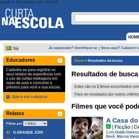
versão 0.700 session size: 0,23KB
HOM
Já cadastrado? Identifique-se
|
Novo aqui? Cadastre-s
Educadores
Home
>
Resultados da busca
Cadastre-se para registrar os
Resultados de busca
seus relatos de experiência com
o uso de curtas-metragens em
salas de aula e concorrer a
Estes são os
1
filmes encontrados co
prêmios para você e sua escola.
Para ver resultados por outros critério
Quero me cadastrar
Filmes que você pode 
Relatos
A Casa do
Filtrar por
|
Ficção
|
D
Com
Guido Guresc
01
O GRANDE JÚRI
Berê
,
Márcio Vieir