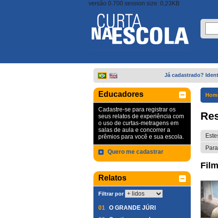
versão 0.700 session size: 0,23KB
Já cadastrado? Ident
Educadores
Hom
Cadastre-se para registrar os
Res
seus relatos de experiência com
o uso de curtas-metragens em
salas de aula e concorrer a
Este
prêmios para você e sua escola.
Para
Quero me cadastrar
Film
Relatos
Filtrar por
01
O GRANDE JÚRI