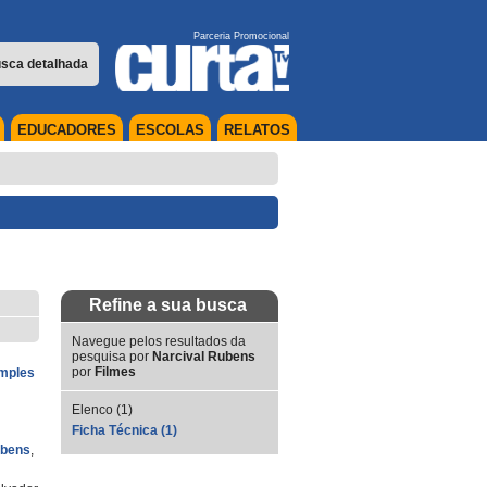
Parceria Promocional
sca detalhada
EDUCADORES
ESCOLAS
RELATOS
Refine a sua busca
Navegue pelos resultados da
pesquisa por
Narcival Rubens
por
Filmes
imples
Elenco (1)
Ficha Técnica (1)
ubens
,