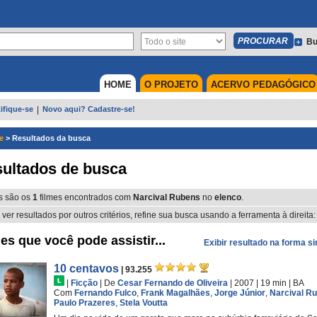
Bu
HOME
O PROJETO
ACERVO PEDAGÓGICO
ifique-se
|
Novo aqui? Cadastre-se!
e
>
Resultados da busca
ultados de busca
s são os
1
filmes encontrados com
Narcival Rubens
no
elenco
.
 ver resultados por outros critérios, refine sua busca usando a ferramenta à direita:
es que você pode assistir...
Exibir resultado na forma s
10 centavos
| 93.255
|
Ficção
|
De
Cesar Fernando de Oliveira
| 2007
| 19 min
|
BA
Com
Fernando Fulco
,
Frank Magalhães
,
Jorge Júnior
,
Narcival R
Paulo Prazeres
,
Stela Voutta