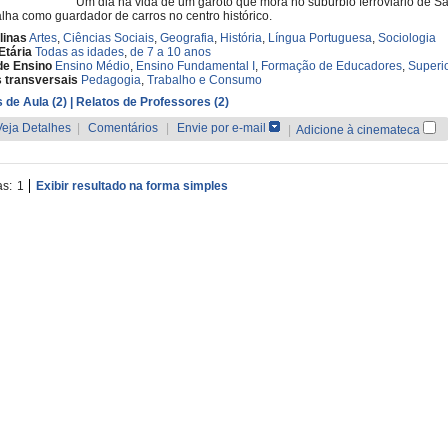
Um dia na vida de um garoto que mora no subúrbio ferroviário de S
alha como guardador de carros no centro histórico.
linas
Artes
,
Ciências Sociais
,
Geografia
,
História
,
Língua Portuguesa
,
Sociologia
Etária
Todas as idades
,
de 7 a 10 anos
de Ensino
Ensino Médio
,
Ensino Fundamental I
,
Formação de Educadores
,
Superi
 transversais
Pedagogia
,
Trabalho e Consumo
 de Aula (2)
| Relatos de Professores (2)
Veja Detalhes
|
Comentários
|
Envie por e-mail
|
Adicione à cinemateca
as:
1
Exibir resultado na forma simples