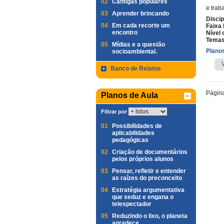
02
Cantigas populares
e trab
03
Aprender brincando
Discip
04
Em cada recorte um
Faixa 
encontro
Nível 
Temas
05
Mídias e a questão
Planos
socioambiental.
Banco de Relatos
Págin
Planos de Aula
Filtrar por
01
Possibilidades de
aplicabilidades
pedagógicas
02
Criação de documentários
pelos próprios alunos
03
Pensar, refletir e entender
as raízes do preconceito
04
Estratégia argumentativa
que seduz e engana o
telespectador
05
Reduzindo o lixo, o planeta
agradece