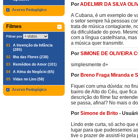
Por
ADELMIR DA SILVA OLI
Acervo Pedagógico
A Cubana, é um exemplo de va
o setor sempre há pessoas co
Filmes
trata de música contagiante, n
da dificuldade do povo. Mesm
Filtrar por
com a língua castelhiana, mas
a música quer transmitir.
01
A Invenção da Infância
(285)
Por
SIMONE DE OLIVEIRA 
02
Ilha das Flores (238)
simplesmente d+
03
Remédios do Amor (101)
04
A Alma do Negócio (65)
Por
Breno Fraga Miranda e S
05
Vidas no Lixo (58)
Fiquei com uma dúvida: no fi
Acervo Pedagógico
bairro de Alto do Céu, que fic
descrição do filme faz entende
se passa, afinal? No mais o d
Por
Simone de Brito
-
Usuári
Lindo este curta, só acho que 
lugar para que pudessemos ass
tive o prazer de assistí-lo pe