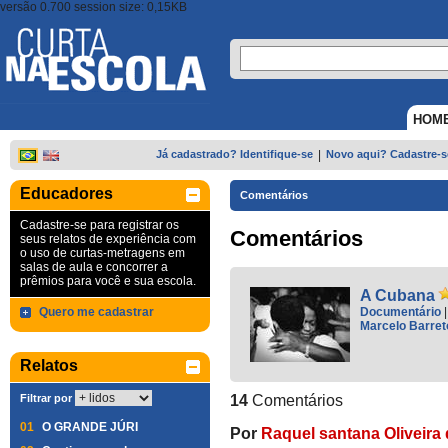
versão 0.700 session size: 0,15KB
HOM
Já cadastrado? Identifique-se
|
Novo aqui? Cadastre-s
Educadores
Comentários
Cadastre-se para registrar os
Comentários
seus relatos de experiência com
o uso de curtas-metragens em
salas de aula e concorrer a
prêmios para você e sua escola.
A Cubana
Quero me cadastrar
Documentário
Marcelo Barret
Relatos
Filtrar por
14
Comentários
01
O GRANDE JÚRI
Por
Raquel santana Oliveira