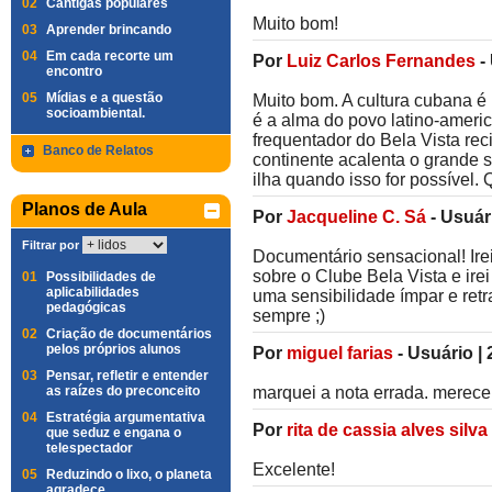
02
Cantigas populares
Muito bom!
03
Aprender brincando
04
Em cada recorte um
Por
Luiz Carlos Fernandes
-
encontro
05
Mídias e a questão
Muito bom. A cultura cubana é
socioambiental.
é a alma do povo latino-ameri
frequentador do Bela Vista r
Banco de Relatos
continente acalenta o grande 
ilha quando isso for possível
Planos de Aula
Por
Jacqueline C. Sá
-
Usuár
Filtrar por
Documentário sensacional! Ire
sobre o Clube Bela Vista e ire
01
Possibilidades de
aplicabilidades
uma sensibilidade ímpar e retra
pedagógicas
sempre ;)
02
Criação de documentários
pelos próprios alunos
Por
miguel farias
-
Usuário
|
03
Pensar, refletir e entender
as raízes do preconceito
marquei a nota errada. merece 
04
Estratégia argumentativa
Por
rita de cassia alves silva
que seduz e engana o
telespectador
Excelente!
05
Reduzindo o lixo, o planeta
agradece