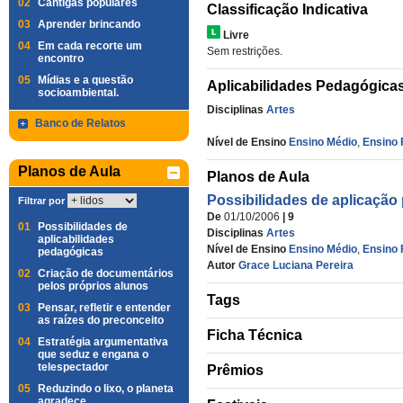
02
Cantigas populares
Classificação Indicativa
03
Aprender brincando
Livre
04
Em cada recorte um
Sem restrições.
encontro
05
Mídias e a questão
Aplicabilidades Pedagógica
socioambiental.
Disciplinas
Artes
Banco de Relatos
Nível de Ensino
Ensino Médio
,
Ensino 
Planos de Aula
Planos de Aula
Possibilidades de aplicação
Filtrar por
De
01/10/2006
| 9
01
Possibilidades de
Disciplinas
Artes
aplicabilidades
Nível de Ensino
Ensino Médio
,
Ensino 
pedagógicas
Autor
Grace Luciana Pereira
02
Criação de documentários
pelos próprios alunos
Tags
03
Pensar, refletir e entender
as raízes do preconceito
Ficha Técnica
04
Estratégia argumentativa
que seduz e engana o
telespectador
Prêmios
05
Reduzindo o lixo, o planeta
agradece