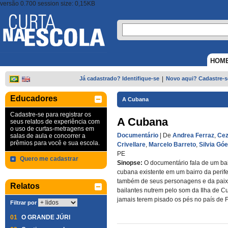
versão 0.700 session size: 0,15KB
HOM
Já cadastrado? Identifique-se
|
Novo aqui? Cadastre-s
Educadores
A Cubana
Cadastre-se para registrar os
A Cubana
seus relatos de experiência com
o uso de curtas-metragens em
Documentário
| De
Andrea Ferraz
,
Cez
salas de aula e concorrer a
prêmios para você e sua escola.
Crivellare
,
Marcelo Barreto
,
Silvia Gó
PE
Quero me cadastrar
Sinopse:
O documentário fala de um ba
cubana existente em um bairro da perife
também de seus personagens e da pai
Relatos
bailantes nutrem pelo som da Ilha de 
jamais terem pisado os pés no país de F
Filtrar por
01
O GRANDE JÚRI