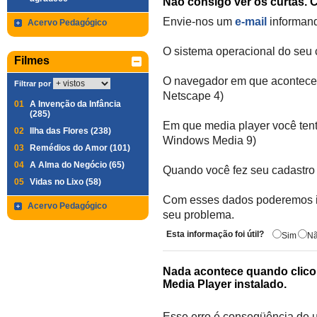
Não consigo ver os curtas. 
Envie-nos um
e-mail
informan
Acervo Pedagógico
O sistema operacional do seu
Filmes
O navegador em que aconteceu 
Filtrar por
Netscape 4)
01
A Invenção da Infância
(285)
Em que media player você tent
02
Ilha das Flores (238)
Windows Media 9)
03
Remédios do Amor (101)
04
A Alma do Negócio (65)
Quando você fez seu cadastro
05
Vidas no Lixo (58)
Com esses dados poderemos i
Acervo Pedagógico
seu problema.
Esta informação foi útil?
Sim
N
Nada acontece quando clico
Media Player instalado.
Esse erro é conseqüência de 