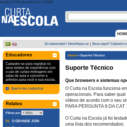
versão 0.700 session size: 0,11KB
HOM
Já cadastrado? Identifique-se
|
Novo aqui? Cadastre-s
Educadores
Home
>
Suporte Técnico
Cadastre-se para registrar os
Suporte Técnico
seus relatos de experiência com
o uso de curtas-metragens em
salas de aula e concorrer a
prêmios para você e sua escola.
Que browsers e sistemas op
O Curta na Escola funciona em
Quero me cadastrar
operacionais. Para saber qual 
vídeos de acordo com o seu si
Relatos
PARA PERGUNTA 8 DA CAT 
Filtrar por
O Curta na Escola já foi test
01
O GRANDE JÚRI
uma lista dos recomendados: