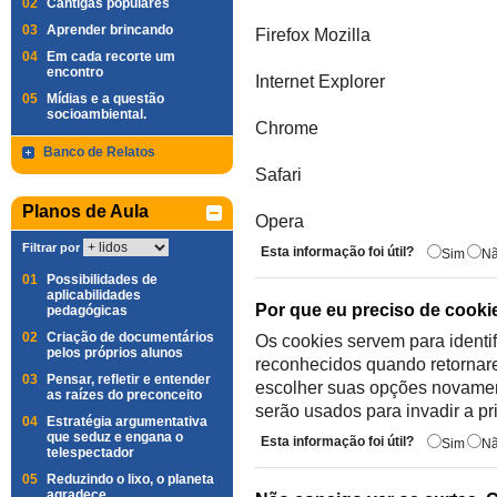
02
Cantigas populares
03
Aprender brincando
Firefox Mozilla
04
Em cada recorte um
encontro
Internet Explorer
05
Mídias e a questão
socioambiental.
Chrome
Banco de Relatos
Safari
Planos de Aula
Opera
Filtrar por
Esta informação foi útil?
Sim
N
01
Possibilidades de
aplicabilidades
Por que eu preciso de cooki
pedagógicas
02
Criação de documentários
Os cookies servem para identif
pelos próprios alunos
reconhecidos quando retornare
03
Pensar, refletir e entender
escolher suas opções novame
as raízes do preconceito
serão usados para invadir a pri
04
Estratégia argumentativa
que seduz e engana o
Esta informação foi útil?
Sim
N
telespectador
05
Reduzindo o lixo, o planeta
agradece