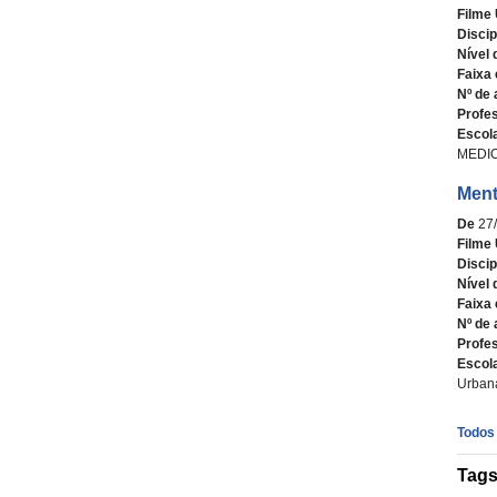
Filme 
Discip
Nível 
Faixa 
Nº de 
Profe
Escol
MEDIO 
Ment
De
27
Filme 
Discip
Nível 
Faixa 
Nº de 
Profe
Escol
Urbana
Todos 
Tag