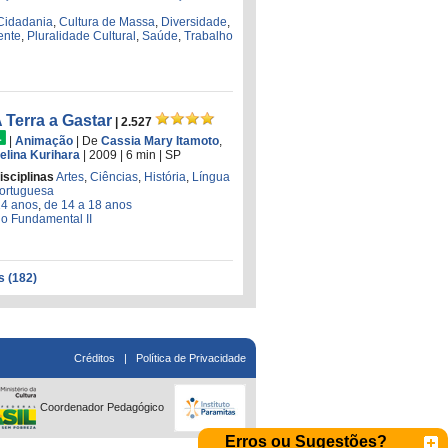
Cidadania
,
Cultura de Massa
,
Diversidade
,
ente
,
Pluralidade Cultural
,
Saúde
,
Trabalho
 Terra a Gastar
| 2.527
|
Animação
|
De
Cassia Mary Itamoto
,
elina Kurihara
| 2009
| 6 min
|
SP
isciplinas
Artes
,
Ciências
,
História
,
Língua
ortuguesa
14 anos
,
de 14 a 18 anos
o Fundamental II
s (182)
Créditos
|
Política de Privacidade
Coordenador Pedagógico
Erros ou Sugestões?