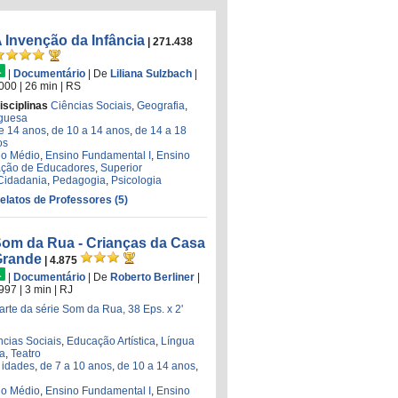
 Invenção da Infância
| 271.438
|
Documentário
|
De
Liliana Sulzbach
|
000
| 26 min
|
RS
isciplinas
Ciências Sociais
,
Geografia
,
uguesa
de 14 anos
,
de 10 a 14 anos
,
de 14 a 18
os
no Médio
,
Ensino Fundamental I
,
Ensino
ção de Educadores
,
Superior
Cidadania
,
Pedagogia
,
Psicologia
Relatos de Professores (5)
om da Rua - Crianças da Casa
Grande
| 4.875
|
Documentário
|
De
Roberto Berliner
|
997
| 3 min
|
RJ
arte da série Som da Rua, 38 Eps. x 2'
ncias Sociais
,
Educação Artística
,
Língua
ia
,
Teatro
 idades
,
de 7 a 10 anos
,
de 10 a 14 anos
,
no Médio
,
Ensino Fundamental I
,
Ensino