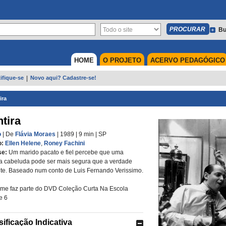
Bu
HOME
O PROJETO
ACERVO PEDAGÓGICO
ifique-se
|
Novo aqui? Cadastre-se!
ira
tira
o
| De
Flávia Moraes
| 1989
| 9 min
|
SP
o:
Ellen Helene
,
Roney Fachini
se:
Um marido pacato e fiel percebe que uma
a cabeluda pode ser mais segura que a verdade
te. Baseado num conto de Luis Fernando Verissimo.
ilme faz parte do DVD Coleção Curta Na Escola
e 6
sificação Indicativa