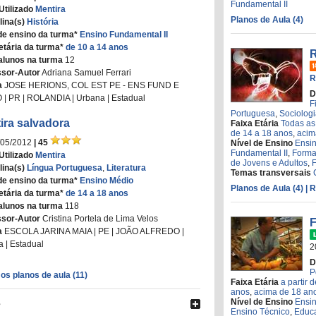
Fundamental II
Utilizado
Mentira
Planos de Aula (4)
lina(s)
História
de ensino da turma*
Ensino Fundamental II
etária da turma*
de 10 a 14 anos
R
alunos na turma
12
ssor-Autor
Adriana Samuel Ferrari
R
a
JOSE HERIONS, COL EST PE - ENS FUND E
D
| PR | ROLANDIA | Urbana | Estadual
F
Portuguesa
,
Sociolog
ira salvadora
Faixa Etária
Todas as
de 14 a 18 anos
,
acim
/05/2012
| 45
Nível de Ensino
Ensi
Fundamental II
,
Forma
Utilizado
Mentira
de Jovens e Adultos
,
lina(s)
Língua Portuguesa
,
Literatura
Temas transversais
de ensino da turma*
Ensino Médio
Planos de Aula (4)
| 
etária da turma*
de 14 a 18 anos
alunos na turma
118
ssor-Autor
Cristina Portela de Lima Velos
F
a
ESCOLA JARINA MAIA | PE | JOÃO ALFREDO |
 | Estadual
2
D
P
os planos de aula (11)
Faixa Etária
a partir 
anos
,
acima de 18 an
s
Nível de Ensino
Ensi
Ensino Técnico
,
Educa