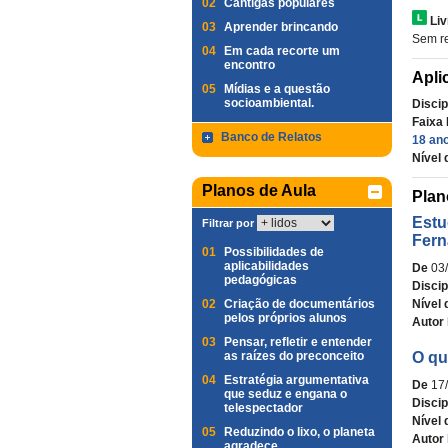
02
Cantigas populares
Liv
03
Aprender brincando
Sem re
04
Em cada recorte um
encontro
Apli
05
Mídias e a questão
socioambiental.
Discip
Faixa 
Banco de Relatos
18 an
Nível 
Planos de Aula
Plan
Estu
Filtrar por
Fern
01
Possibilidades de
aplicabilidades
De
03
pedagógicas
Discip
02
Criação de documentários
Nível 
pelos próprios alunos
Autor
03
Pensar, refletir e entender
as raízes do preconceito
O qu
04
Estratégia argumentativa
De
17
que seduz e engana o
Discip
telespectador
Nível 
05
Reduzindo o lixo, o planeta
Autor
agradece