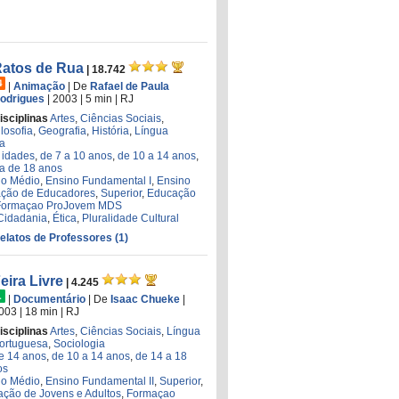
atos de Rua
| 18.742
|
Animação
|
De
Rafael de Paula
odrigues
| 2003
| 5 min
|
RJ
isciplinas
Artes
,
Ciências Sociais
,
ilosofia
,
Geografia
,
História
,
Língua
ia
 idades
,
de 7 a 10 anos
,
de 10 a 14 anos
,
a de 18 anos
no Médio
,
Ensino Fundamental I
,
Ensino
ção de Educadores
,
Superior
,
Educação
Formaçao ProJovem MDS
Cidadania
,
Ética
,
Pluralidade Cultural
Relatos de Professores (1)
eira Livre
| 4.245
|
Documentário
|
De
Isaac Chueke
|
003
| 18 min
|
RJ
isciplinas
Artes
,
Ciências Sociais
,
Língua
ortuguesa
,
Sociologia
de 14 anos
,
de 10 a 14 anos
,
de 14 a 18
os
no Médio
,
Ensino Fundamental II
,
Superior
,
ção de Jovens e Adultos
,
Formaçao