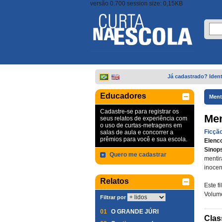
versão 0.700 session size: 0,15KB
Já cadastrado? Ident
Educadores
Ment
Cadastre-se para registrar os
Men
seus relatos de experiência com
o uso de curtas-metragens em
Ficçã
salas de aula e concorrer a
prêmios para você e sua escola.
Elenc
Sinop
Quero me cadastrar
mentir
inocen
Relatos
Este f
Volum
Filtrar por
01
O GRANDE JÚRI
Clas