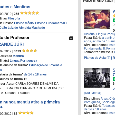
FAIXA ETÁRIA (182)
ades e Mentiras
A
/09/2010
| 255
linas
Filosofia
de Ensino
Ensino Médio
,
Ensino Fundamental II
2
João Luíz de Almeida Machado
D
História
,
Língua Port
to de Professor
Faixa Etária
a partir 
anos
,
acima de 18 an
RANDE JÚRI
Nível de Ensino
Ensi
Fundamental II
,
Forma
/07/2012
| 3439
Temas transversais
Utilizado
Mentira
Planos de Aula (4)
| 
lina(s)
Língua Portuguesa
de ensino da turma*
Educação de Jovens e
S
os
etária da turma*
de 14 a 18 anos
alunos na turma
15
1
ssor-Autor
CARLA SOARES DE ALMEIDA
a
EEB MAJOR CIPRIANO R DE ALMEIDA | SC |
P
(Dur. Média)
 | Urbana | Estadual
Disciplinas
Artes
,
Ciê
 nunca mentiu atire a primeira
Portuguesa
,
Sociolog
Faixa Etária
Todas as
a.
de 14 a 18 anos
Nível de Ensino
Ensi
/09/2012
| 88