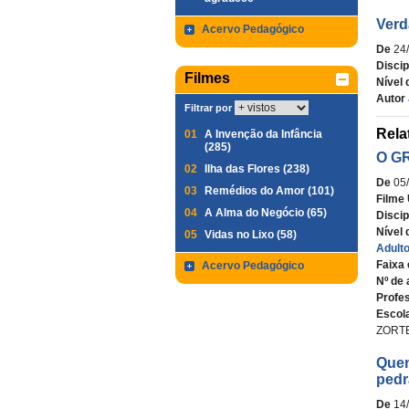
Verd
Acervo Pedagógico
De
24
Discip
Filmes
Nível 
Autor
Filtrar por
Rela
01
A Invenção da Infância
(285)
O G
02
Ilha das Flores (238)
De
05
03
Remédios do Amor (101)
Filme 
04
A Alma do Negócio (65)
Discip
Nível 
05
Vidas no Lixo (58)
Adult
Faixa 
Acervo Pedagógico
Nº de 
Profe
Escol
ZORTEA
Quem
pedr
De
14