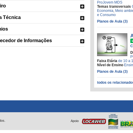
ProJovem MDS
iro
Temas transversais
Economia
,
Meio ambi
e Consumo
a Técnica
Planos de Aula (3)
ios
A
ecedor de Informações
C
D
P
Faixa Etária
de 10 a 
Nível de Ensino
Ensin
Planos de Aula (3)
todos os relacionado
dos.
Apoio