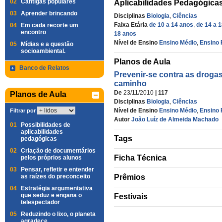
02
Cantigas populares
Aplicabilidades Pedagógica
03
Aprender brincando
Disciplinas
Biologia
,
Ciências
Faixa Etária
de 10 a 14 anos
,
de 14 a 
04
Em cada recorte um
encontro
18 anos
Nível de Ensino
Ensino Médio
,
Ensino 
05
Mídias e a questão
socioambiental.
Planos de Aula
Banco de Relatos
Prevenir-se contra as droga
caminho
De
23/11/2010
| 117
Planos de Aula
Disciplinas
Biologia
,
Ciências
Nível de Ensino
Ensino Médio
,
Ensino 
Filtrar por
Autor
João Luíz de Almeida Machado
01
Possibilidades de
aplicabilidades
Tags
pedagógicas
02
Criação de documentários
Ficha Técnica
pelos próprios alunos
03
Pensar, refletir e entender
as raízes do preconceito
Prêmios
04
Estratégia argumentativa
que seduz e engana o
Festivais
telespectador
05
Reduzindo o lixo, o planeta
agradece