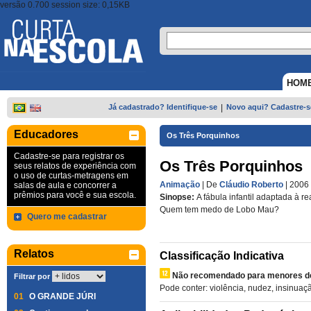
versão 0.700 session size: 0,15KB
HOM
Já cadastrado? Identifique-se
|
Novo aqui? Cadastre-s
Educadores
Os Três Porquinhos
Cadastre-se para registrar os
Os Três Porquinhos
seus relatos de experiência com
o uso de curtas-metragens em
Animação
| De
Cláudio Roberto
| 2006
salas de aula e concorrer a
prêmios para você e sua escola.
Sinopse:
A fábula infantil adaptada à re
Quem tem medo de Lobo Mau?
Quero me cadastrar
Relatos
Classificação Indicativa
Não recomendado para menores de
Filtrar por
Pode conter: violência, nudez, insinuaç
01
O GRANDE JÚRI