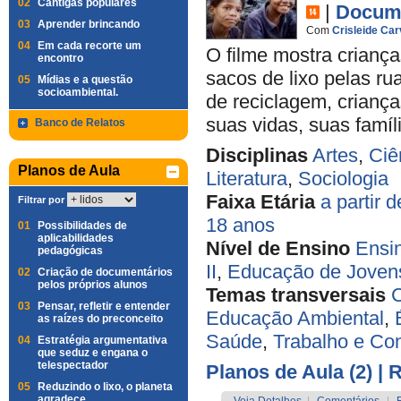
02
Cantigas populares
|
Docume
03
Aprender brincando
Com
Crisleide Car
04
Em cada recorte um
O filme mostra crianç
encontro
sacos de lixo pelas ru
05
Mídias e a questão
socioambiental.
de reciclagem, crianç
suas vidas, suas famíli
Banco de Relatos
Disciplinas
Artes
,
Ciê
Planos de Aula
Literatura
,
Sociologia
Faixa Etária
a partir 
Filtrar por
18 anos
01
Possibilidades de
aplicabilidades
Nível de Ensino
Ensi
pedagógicas
II
,
Educação de Jovens
02
Criação de documentários
pelos próprios alunos
Temas transversais
C
03
Pensar, refletir e entender
Educação Ambiental
,
as raízes do preconceito
Saúde
,
Trabalho e C
04
Estratégia argumentativa
que seduz e engana o
telespectador
Planos de Aula (2)
| 
05
Reduzindo o lixo, o planeta
agradece