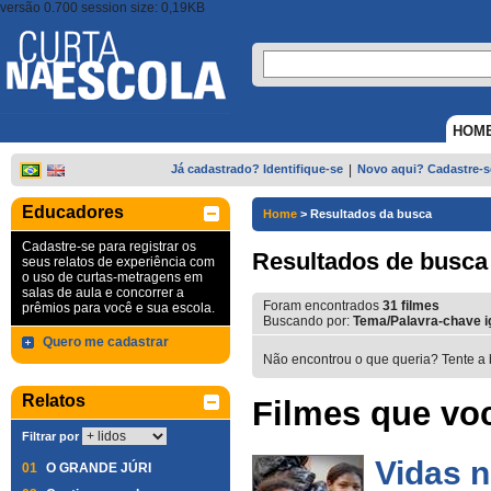
versão 0.700 session size: 0,19KB
HOM
Já cadastrado? Identifique-se
|
Novo aqui? Cadastre-s
Educadores
Home
>
Resultados da busca
Cadastre-se para registrar os
Resultados de busca
seus relatos de experiência com
o uso de curtas-metragens em
salas de aula e concorrer a
Foram encontrados
31
filmes
prêmios para você e sua escola.
Buscando por:
Tema/Palavra-chave ig
Quero me cadastrar
Não encontrou o que queria? Tente a 
Relatos
Filmes que voc
Filtrar por
Vidas n
01
O GRANDE JÚRI