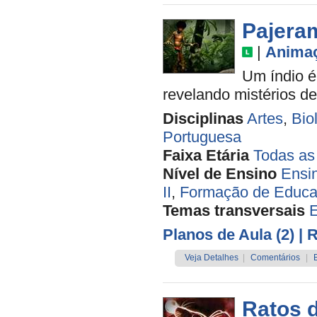
Pajera
|
Anima
Um índio é
revelando mistérios d
Disciplinas
Artes
,
Bio
Portuguesa
Faixa Etária
Todas as
Nível de Ensino
Ensi
II
,
Formação de Educa
Temas transversais
Planos de Aula (2)
| 
Veja Detalhes
|
Comentários
|
Ratos 