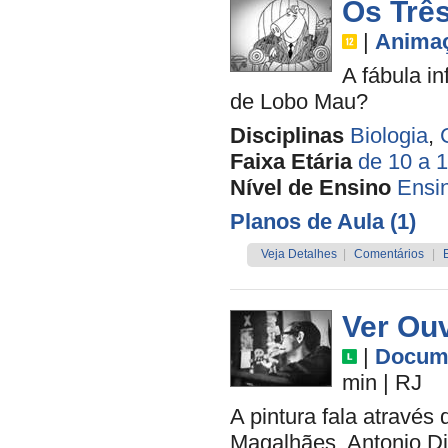
Os Trê
|
Anima
A fábula i
de Lobo Mau?
Disciplinas
Biologia
,
Faixa Etária
de 10 a 
Nível de Ensino
Ensi
Planos de Aula (1)
Veja Detalhes
|
Comentários
|
Ver Ouv
|
Docume
min
|
RJ
A pintura fala através 
Magalhães, Antonio D