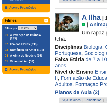
Veja Detalhes
|
Comentários
|
Acervo Pedagógico
A Ilha
| 
Filmes
|
Anima
Filtrar por
Um rapaz p
01
A Invenção da Infância
tchá.
(285)
02
Ilha das Flores (238)
Disciplinas
Biologia
,
03
Remédios do Amor (101)
Portuguesa
,
Sociologi
04
A Alma do Negócio (65)
Faixa Etária
de 7 a 1
05
Vidas no Lixo (58)
anos
Acervo Pedagógico
Nível de Ensino
Ensi
II
,
Formação de Educa
Adultos
,
Formaçao P
Planos de Aula (2)
Veja Detalhes
|
Comentários
|