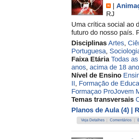
|
Anima
RJ
Uma crítica social ao
futuro do nosso país. Pa
Disciplinas
Artes
,
Ciê
Portuguesa
,
Sociologi
Faixa Etária
Todas as
anos
,
acima de 18 an
Nível de Ensino
Ensi
II
,
Formação de Educa
Formaçao ProJovem
Temas transversais
C
Planos de Aula (4)
| 
Veja Detalhes
|
Comentários
|